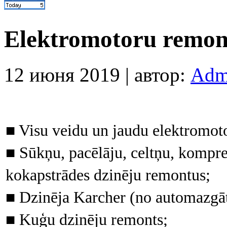
Elektromotoru remont
12 июня 2019 | автор:
Adm
■ Visu veidu un jaudu elektromoto
■ Sūkņu, pacēlāju, celtņu, kompre
kokapstrādes dzinēju remontus;
■ Dzinēja Karcher (no automazgāt
■ Kuģu dzinēju remonts;