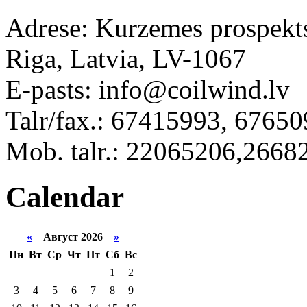
Adrese: Kurzemes prospekt
Riga, Latvia, LV-1067
E-pasts: info@coilwind.lv
Talr/fax.: 67415993, 6765
Mob. talr.: 22065206,2668
Calendar
«
Август 2026
»
Пн
Вт
Ср
Чт
Пт
Сб
Вс
1
2
3
4
5
6
7
8
9