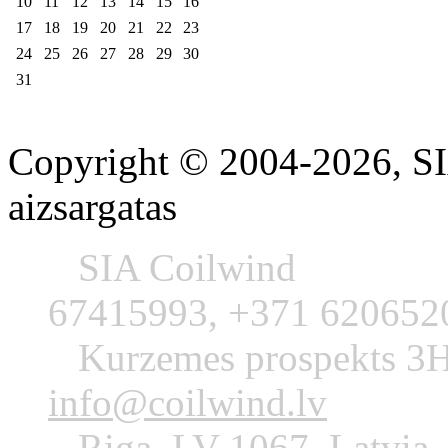
10
11
12
13
14
15
16
17
18
19
20
21
22
23
24
25
26
27
28
29
30
31
Copyright © 2004-2026, SIA
aizsargatas
SIA Coil
67415993, +371 620652
Kurzemes prosp
info@coilwind.lv
Riga, LV-1067, Latvia